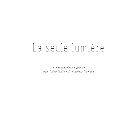
La seule lumière
un projet photo-vidéo
par Félix Rollin & Maxine Decker