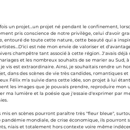
e fois un projet...un projet né pendant le confinement, lor
ement pris conscience de notre privilège, celui d'avoir gra
, entouré de toute cette nature, cette beauté qui a inspi
tistes...D'ici est née mon envie de valoriser et d'avanta
ivers champêtre tant associé à cette région. J'avais déjà r
ariages et les nombreux souhaits de se marier au Sud, à
ù je vis est extraordinaire. Ainsi, je souhaitais rendre un
jet, dans des scènes de vie très candides, romantiques et
x Félix m'a suivie dans cette idée, son projet à lui étan
nt les images que je pouvais prendre, reproduire mon u
ver ma lumière et la poésie que j'essaie d'exprimer par m
ies.
s mis en scènes pourront paraître très "fleur bleue", surt
 pandémie mondiale, de crise économique, ils pourront 
nts, niais et totalement hors contexte voire même indéce