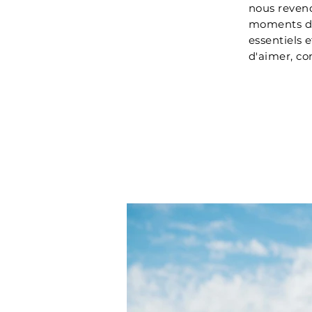
nous revend
moments de 
essentiels 
d'aimer, co