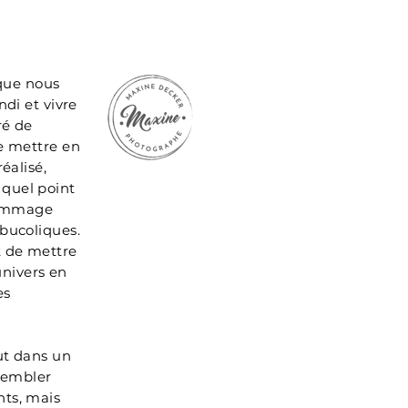
sque nous
ndi et vivre
ré de
ge mettre en
éalisé,
 quel point
 hommage
 bucoliques.
t de mettre
nivers en
es
out dans un
sembler
nts, mais