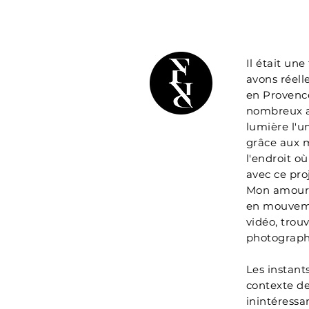
Il était un
avons réell
en Provence
nombreux ar
lumière l'un
grâce aux m
l'endroit o
avec ce pro
Mon amoureu
en mouveme
vidéo, trou
photograph
Les instant
contexte de
inintéressa