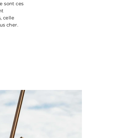
e sont ces
nt
, celle
us cher.